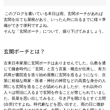
このブログを書いている本日は雨。玄関ポーチがあれば
玄関を出ても屋根があり、いったん外に出るまでに様々準
備ができて便利ですよね。
そんな「玄関ポーチ」について、掘り下げてみましょう。
玄関ポーチとは？
古来日本家屋に玄関ポーチはありませんでした。仏教を通
じて鎌倉時代に「玄関」と言う言葉・概念が伝来し、有力
武将が書院造を造り始め屋敷に玄関を造るようになり、次
第に裕福な商家・医者・神社の神官などの高貴な身分の人
間にも玄関を造ることが認められましたが、それ以外の
人々は明治に入るまで玄関を作ることが禁じられていまし
た。長屋を思い出してみると、引き戸を開けるとすぐ土間
(
台所
)
ですよね。時代劇などを思い出すと、雨の日に微妙