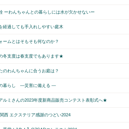
栓 ーわんちゃんとの暮らしには水が欠かせないー
を経過しても手入れしやすい庭木
ォームとはそもそも何なのか？
の冬支度は春支度でもあります★
たのわんちゃんに合うお庭は？
の暮らし ―災害に備える ―
アルミさんの2023年度新商品販売コンテスト表彰式へ★
IL関西 エクステリア感謝のつどい2024