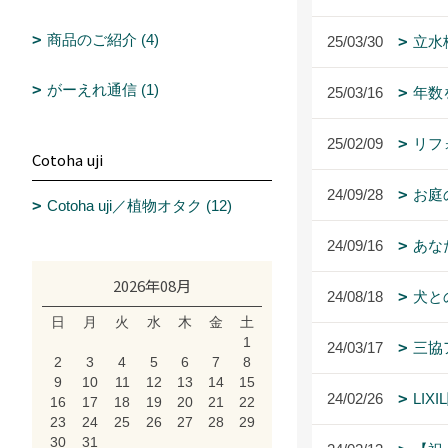
商品のご紹介 (4)
25/03/30
立水
がーえれ通信 (1)
25/03/16
年数
25/02/09
リフ
Cotoha uji
24/09/28
お庭
Cotoha uji／植物オタク (12)
24/09/16
あな
2026年08月
24/08/18
犬と
日
月
火
水
木
金
土
1
24/03/17
三協
2
3
4
5
6
7
8
9
10
11
12
13
14
15
24/02/26
LIX
16
17
18
19
20
21
22
23
24
25
26
27
28
29
30
31