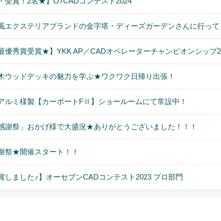
・受賞！2名★】O7CADコンテスト2024
風エクステリアブランドの金字塔・ディーズガーデンさんに行って
最優秀賞受賞★】YKK AP／CADオペレーターチャンピオンシップ20
木ウッドデッキの魅力を学ぶ★ワクワク日帰り出張！
アルミ様製【カーポートFⅡ】ショールームにて常設中！
感謝祭」おかげ様で大盛況★ありがとうございました！！！
謝祭★開催スタート！！
賞しました♪】オーセブンCADコンテスト2023 プロ部門