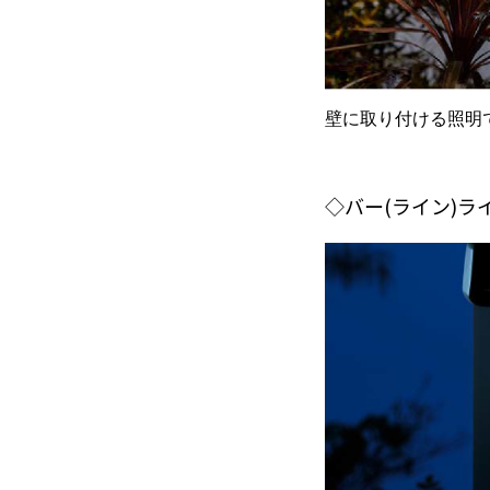
壁に取り付ける照明
◇バー(ライン)ラ