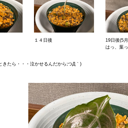
１４日後
19日後(5
はっ、葉っ
きたら・・・泣かせるんだから;つД｀)