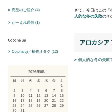
商品のご紹介 (4)
さて、今日はこの「
人的な冬の失敗
のそ
がーえれ通信 (1)
Cotoha uji
アロカシア
Cotoha uji／植物オタク (12)
個人的な冬の失敗
2026年08月
日
月
火
水
木
金
土
1
2
3
4
5
6
7
8
9
10
11
12
13
14
15
16
17
18
19
20
21
22
23
24
25
26
27
28
29
30
31