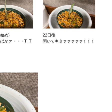
月始め)
22日後
ぱがァ・・・T_T
開いてキタァァァァァ！！！