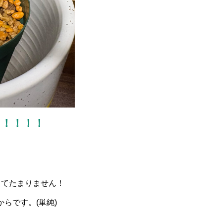
！！！！！
くてたまりません！
らです。(単純)