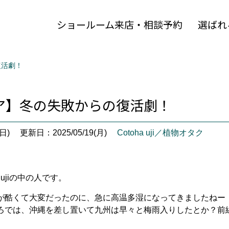
ショールーム来店・相談予約
選ばれ
復活劇！
ア】冬の失敗からの復活劇！
日)
更新日：2025/05/19(月)
Cotoha uji／植物オタク
 ujiの中の人です。
が酷くて大変だったのに、急に高温多湿になってきましたねー
ろでは、沖縄を差し置いて九州は早々と梅雨入りしたとか？前