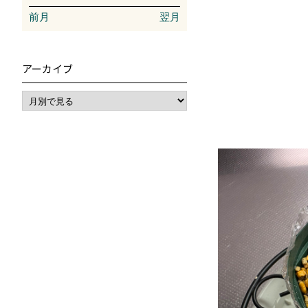
前月
翌月
アーカイブ