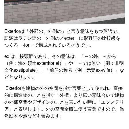
Exterior
は「外部の、外側の」と言う意味をもつ英語で、
語源はラテン語の「外側の／
exter
」に形容詞の比較級を
つくる「
-ior
」で構成されているそうです。
ex
は、接頭辞であり、その意味は、「～の外、～から
（例：海外領土
exterritorial
）」や「～では無い（例：非明
文化
exstipulate
）」「前任の称号（例：元妻
ex-wife
）」な
どとなります。
Exteriorも建物の外の空間を指す言葉として使われ、直接
的に構造物のことを指す「外構」より広い意味合いで建物
の外部空間やデザインのことを言いたい時に「エクステリ
ア」と表現します。外の空間全般に使う言葉ですので、当
然庭木や池なども含みます。