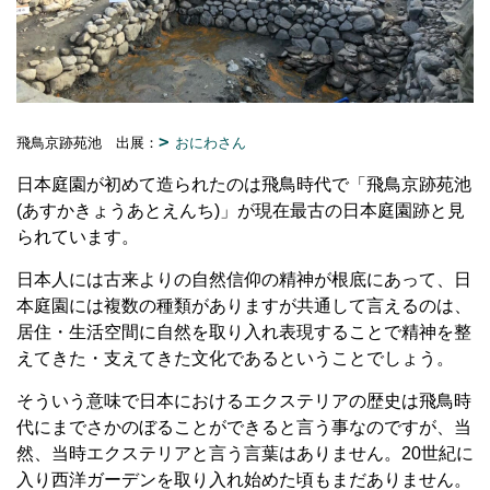
飛鳥京跡苑池 出展：
おにわさん
日本庭園が初めて造られたのは飛鳥時代で「飛鳥京跡苑池
(
あすかきょうあとえんち
)
」が現在最古の日本庭園跡と見
られています。
日本人には古来よりの自然信仰の精神が根底にあって、日
本庭園には複数の種類がありますが共通して言えるのは、
居住・生活空間に自然を取り入れ表現することで精神を整
えてきた・支えてきた文化であるということでしょう。
そういう意味で日本におけるエクステリアの歴史は飛鳥時
代にまでさかのぼることができると言う事なのですが、当
然、当時エクステリアと言う言葉はありません。
20
世紀に
入り西洋ガーデンを取り入れ始めた頃もまだありません。