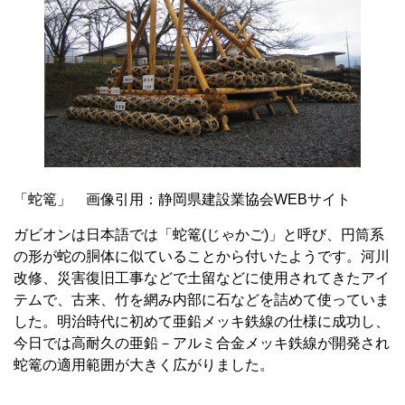
「蛇篭」 画像引用：静岡県建設業協会WEBサイト
ガビオンは日本語では「蛇篭
(
じゃかご
)
」と呼び、円筒系
の形が蛇の胴体に似ていることから付いたようです。河川
改修、災害復旧工事などで土留などに使用されてきたアイ
テムで、古来、竹を網み内部に石などを詰めて使っていま
した。明治時代に初めて亜鉛メッキ鉄線の仕様に成功し、
今日では高耐久の亜鉛－アルミ合金メッキ鉄線が開発され
蛇篭の適用範囲が大きく広がりました。