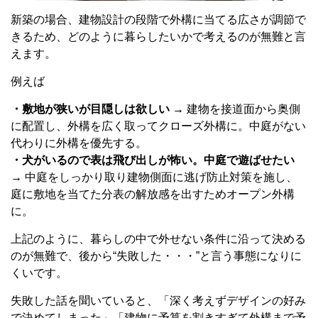
新築の場合、建物設計の段階で外構に当てる広さが調節で
きるため、どのように暮らしたいかで考えるのが無難と言
えます。
例えば
・敷地が狭いが目隠しは欲しい →
建物を接道面から奥側
に配置し、外構を広く取ってクローズ外構に。中庭がない
代わりに外構を優先する。
・犬がいるので表は飛び出しが怖い。中庭で遊ばせたい
→
中庭をしっかり取り建物側面に逃げ防止対策を施し、
庭に敷地を当てた分表の解放感を出すためオープン外構
に。
上記のように、暮らしの中で外せない条件に沿って決める
のが無難で、後から“失敗した・・・”と言う事態になりに
くいです。
失敗した話を聞いていると、「深く考えずデザインの好み
で決めてしまった」「建物に予算を割きすぎて外構まで予