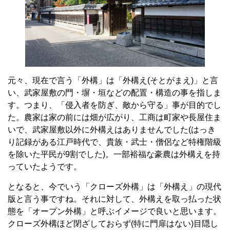
元々、現在で言う「外構」は「外構え
(
そとがまえ
)
」と言
い、武家屋敷の門・塀・垣などの配置・構造の事を指しま
す。つまり、「侵入者を防ぎ、敵から守る」事が目的でし
た。農家は家の前には畑が広がり、工商は町家や長屋住ま
いで、武家屋敷以外に外構えはありませんでした
(
はっき
り記録がある江戸時代で、貴族・武士・僧侶など特権階級
を除いた平民が
9
割でした
)
。一部裕福な豪農は外構えを持
っていたようです。
となると、今でいう「クローズ外構」は「外構え」の現代
版と言う事ですね。それに対して、外構えを取っ払った状
態を「オープン外構」と呼ぶイメージで良いと思います。
クローズ外構ほど閉ざしておらず(特に門扉はない)目隠し