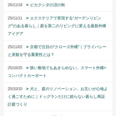
25/11/02
京都で注目の“クローズ外構”｜プライバシー
と美観を守る重要性とは？
25/10/25
狭い敷地でもあきらめない。スマート外構×
コンパクトカーポート
25/10/10
犬と、庭のリノベーション。お互いが心地よ
く過ごすために｜ドッグランだけに頼らない暮らし再設
計庭づくり
25/10/03
フィカスの「曲げ」
25/09/28
秋の京都で考える、お庭とエクステリアの冬
支度
25/09/11
【最高体験】ビカクシダ生産者さん訪問