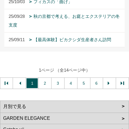
1ページ （全14ページ中）
1
2
3
4
5
6
株式会社庭雅（ガーデンエレガンス本店）
〒611-0021
京都府宇治市宇治弐番64-27
地図