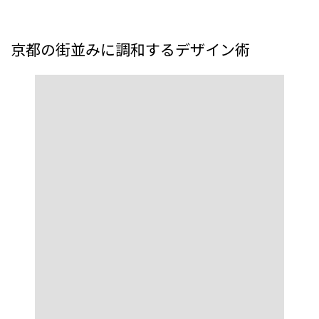
京都の街並みに調和するデザイン術
京都という地域では、和風・和モダン・洋モダンなど多様
な住宅スタイルが混在しています。その中で「クローズ外
構をどうデザインするか」が非常に重要です。