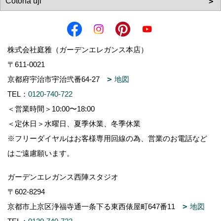
TEL：
0120-740-722
＜営業時間＞10:00〜18:00
＜定休日＞水曜日、夏季休業、冬季休業
※フリーダイヤルはお客様専用回線の為、営業のお電話など
はご遠慮願います。
ガーデンエレガンス西陣スタジオ
〒602-8294
京都市上京区浄福寺通一条下る東西俵屋町647番11
地図
TEL：
0120-740-722
＜営業時間＞10:00〜17:00（完全予約制）
＜定休日＞水曜日、夏季休業、冬季休業
観葉植物専門店 Cotoha uji
〒611-0021
京都府宇治市宇治弐番64-27 ガーデンエレガンス本店ショー