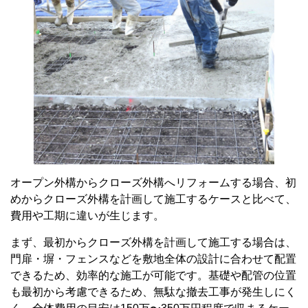
オープン外構からクローズ外構へリフォームする場合、初
めからクローズ外構を計画して施工するケースと比べて、
費用や工期に違いが生じます。
まず、最初からクローズ外構を計画して施工する場合は、
門扉・塀・フェンスなどを敷地全体の設計に合わせて配置
できるため、効率的な施工が可能です。基礎や配管の位置
も最初から考慮できるため、無駄な撤去工事が発生しにく
く、全体費用の目安は150万〜350万円程度で収まるケー
スが多いです。（※標準的かつシンプルな構造・素材の場
合）
一方、オープン外構からクローズ外構にリフォームする場