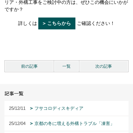
前の記事
一覧
次の記事
記事一覧
25/12/11
フサコロディスキディア
25/12/04
京都の冬に増える外構トラブル「凍害」
25/11/18
ビカクシダの沼の秋
25/11/11
エクステリアで実現する“ガーデンリビン
グ”のある暮らし｜庭を第二のリビングに変える最新外構
アイデア