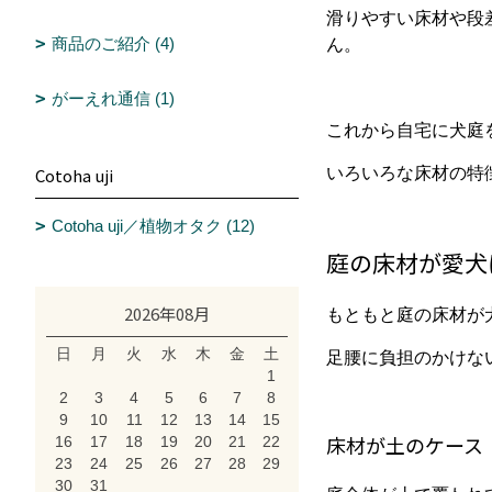
滑りやすい床材や段
商品のご紹介 (4)
ん。
がーえれ通信 (1)
これから自宅に犬庭
Cotoha uji
いろいろな床材の特
Cotoha uji／植物オタク (12)
庭の床材が愛犬
2026年08月
もともと庭の床材が
日
月
火
水
木
金
土
足腰に負担のかけな
1
2
3
4
5
6
7
8
9
10
11
12
13
14
15
床材が土のケース
16
17
18
19
20
21
22
23
24
25
26
27
28
29
30
31