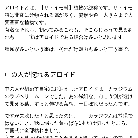
アロイドとは、【サトイモ科】植物の総称です。サトイモ
科は非常に分類される属が多く、姿形や色、大きさまで大
変豊富な植物です。
有名なそれも、初めてみるこれも、そこらじゅうで見るあ
れも、、、実はアロイドである場合は多いと思います。
種類が多いという事は、それだけ魅力も多いと言う事で。
中の人が惚れるアロイド
中の人が初めて自宅にお迎えしたアロイドは、カラジウム
のラズベリームーンでした。あの繊細な、向こう側が透け
て見える葉。すっと伸びる葉柄。一目ぼれだったんです。
ですが失敗した！と思ったのは。。。カラジウムは常緑で
はないこと。秋に弱った葉っぱを1本だけ切ったところ、
芋蔓式に全部枯れまして。
室内だと葉っぱが残ることがあると聞いていたもので、ま