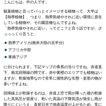
こんにちは、中の人です。
観葉植物と言ってパっとイメージする植物って、大半は
【熱帯植物】、つまり、熱帯気候やそれに近い環境に原生
している植物や、その園芸種なんですよね。
「熱帯気候やそれに近い」ってどこ？と言う話ですが、ざ
っっっくり言うと、
熱帯アメリカ(南米大陸の北半分)
アフリカ中部
東南アジア
に分けられます。下記マップの青系の当りですね、赤道直
下、南北回帰線の間です。赤や黄橙のエリアでも植物はい
ますが、乾燥地帯なので非常に個性的な生態・姿形の物が
多いですよね。
回帰線上が乾燥するのは、赤道上空で雨が降った後の乾燥
した高気圧が居座り、乾いた高温の下降気流が発生し雨が
降りにくいうえ、直射日光で地表温度が上がるため、常に