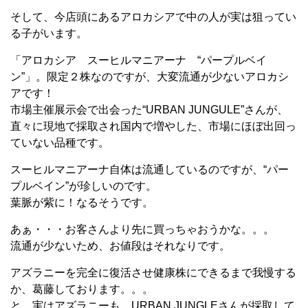
そして、今店頭にあるアロカシアで中の人が実は狙ってい
る子がいます。
「アロカシア スーヒルマニアーナ “パープルベイ
ン”」。限定２株なのですが、大変流通が少ないアロカシ
アです！
市場主催展示会で出会った“URBAN JUNGULE”さんが、
直々に現地で採取され国内で増やした、市場にほぼ出回っ
ていない品種です。
スーヒルマニアーナ自体は流通しているのですが、“パー
プルベイン”が珍しいのです。
葉脈が紫に！なるそうです。
あぁ・・・お客さんより先に買っちゃおうかな。。。
流通が少ないため、お値段はそれなりです。
アズラニーを完全に復活させ健康株にできるまで我慢する
か、葛藤しております。。。
と、
実はアズラニーも、URBAN JUNGLEさんが採取して