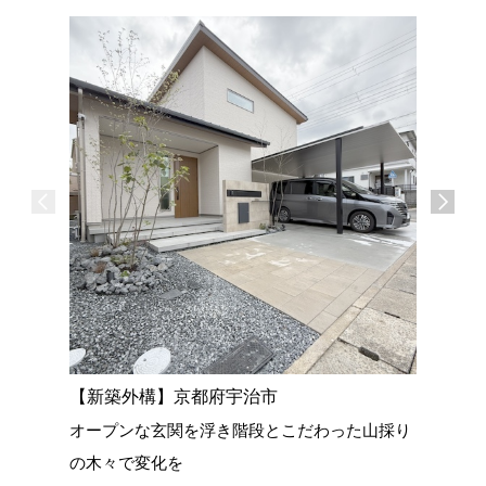
【新築外
シックな
ライティ
【新築外構】京都府宇治市
オープンな玄関を浮き階段とこだわった山採り
の木々で変化を