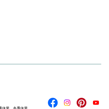
るお
エク
季休業、冬季休業