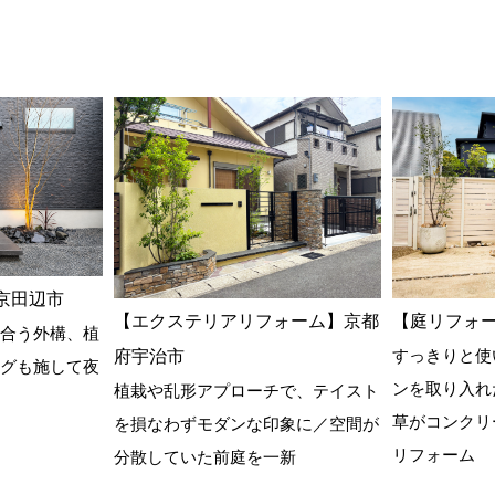
京田辺市
【エクステリアリフォーム】京都
【庭リフォ
合う外構、植
すっきりと使
府宇治市
グも施して夜
ンを取り入れ
植栽や乱形アプローチで、テイスト
草がコンクリ
を損なわずモダンな印象に／空間が
リフォーム
分散していた前庭を一新