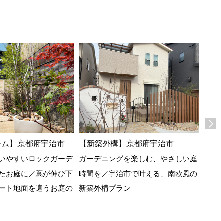
ーム】京都府宇治市
【新築外構】京都府宇治市
いやすいロックガーデ
ガーデニングを楽しむ、やさしい庭
たお庭に／蔦が伸び下
時間を／宇治市で叶える、南欧風の
【エ
ート地面を這うお庭の
新築外構プラン
府宇
駆け