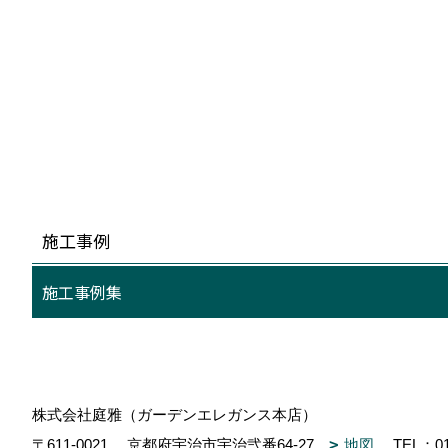
施工事例
施工事例集
株式会社庭雅（ガーデンエレガンス本店）
〒611-0021
京都府宇治市宇治弐番64-27
地図
TEL：
0