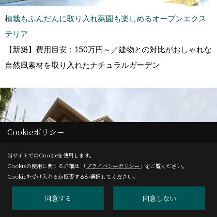
植栽もふんだんに取り入れ菜園も楽しめるオープンエクス
テリア
【新築】費用目安：150万円～／建物との対比がおしゃれな
自然風素材を取り入れたナチュラルガーデン
Cookieポリシー
_
_
当サイトではCookieを使用します。
Cookieの使用に関する詳細は 「
プライバシーポリシー
」をご覧ください。
Cookieを受け入れるか拒否するか選択してください。
同意する
同意しない