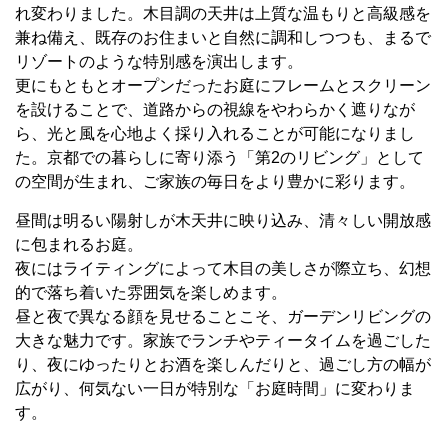
れ変わりました。木目調の天井は上質な温もりと高級感を
兼ね備え、既存のお住まいと自然に調和しつつも、まるで
リゾートのような特別感を演出します。
更にもともとオープンだったお庭にフレームとスクリーン
を設けることで、道路からの視線をやわらかく遮りなが
ら、光と風を心地よく採り入れることが可能になりまし
た。京都での暮らしに寄り添う「第2のリビング」として
の空間が生まれ、ご家族の毎日をより豊かに彩ります。
昼間は明るい陽射しが木天井に映り込み、清々しい開放感
に包まれるお庭。
夜にはライティングによって木目の美しさが際立ち、幻想
的で落ち着いた雰囲気を楽しめます。
昼と夜で異なる顔を見せることこそ、ガーデンリビングの
大きな魅力です。家族でランチやティータイムを過ごした
り、夜にゆったりとお酒を楽しんだりと、過ごし方の幅が
広がり、何気ない一日が特別な「お庭時間」に変わりま
す。