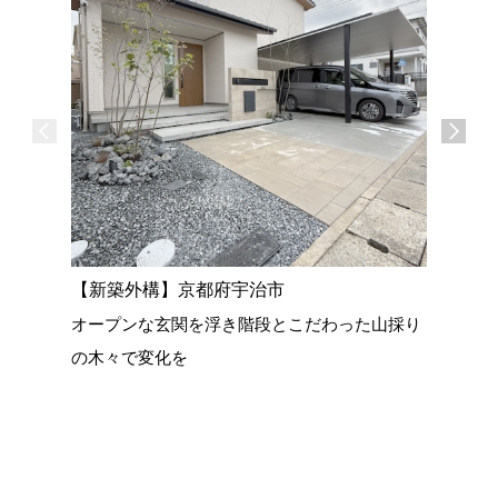
【新築外
シックな
ライティ
【新築外構】京都府宇治市
オープンな玄関を浮き階段とこだわった山採り
の木々で変化を