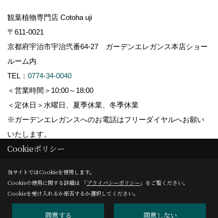
観葉植物専門店 Cotoha uji
〒611-0021
京都府宇治市宇治弐番64-27 ガーデンエレガンス本店ショー
ルーム内
TEL：
0774-34-0040
＜営業時間＞10:00～18:00
＜定休日＞水曜日、夏季休業、冬季休業
※ガーデンエレガンスへのお電話はフリーダイヤルへお願い
いたします。
Cookieポリシー
_
_
Copyright (c) GARDEN ELEGANCE. All Rights Reserved.
当サイトではCookieを使用します。
Cookieの使用に関する詳細は 「
プライバシーポリシー
」をご覧ください。
Produced by
ゴデスクリエイト
Cookieを受け入れるか拒否するか選択してください。
同意する
同意しない